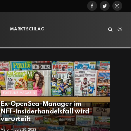
Facebook
Twitter
Instag
MARKTSCHLAG
FORTUNE-MAGAZIN
Ex-OpenSea-Manager im
NFT-Insiderhandelsfall wird
verurteilt
Major
July 20, 2023