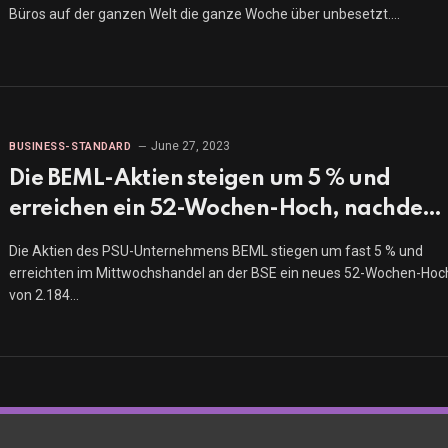
Büros auf der ganzen Welt die ganze Woche über unbesetzt.…
June 27, 2023
BUSINESS-STANDARD
Die BEML-Aktien steigen um 5 % und
erreichen ein 52-Wochen-Hoch, nachdem
sie einen Verteidigungsauftrag in Höhe
Die Aktien des PSU-Unternehmens BEML stiegen um fast 5 % und
von 101 Crore Rupien erhalten haben
erreichten im Mittwochshandel an der BSE ein neues 52-Wochen-Hoc
von 2.184…