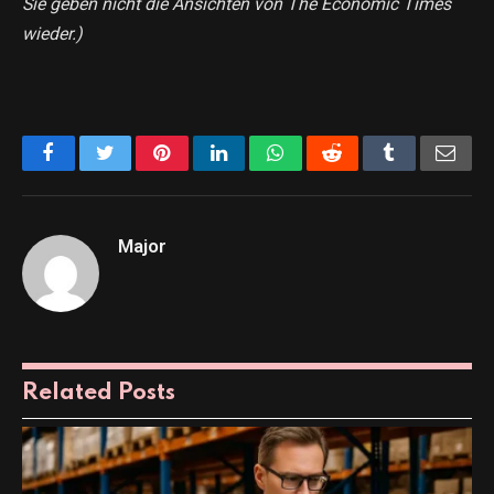
Sie geben nicht die Ansichten von The Economic Times
wieder.)
Facebook
Twitter
Pinterest
LinkedIn
WhatsApp
Reddit
Tumblr
Emai
Major
Related
Posts